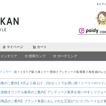
ログ
マイページ
カート
検索
インテリア
照明ランプ
ガーデニング
ミラー・鏡
イタリア製 八角ミラー 壁掛け アンティーク風 開運 八角形 鏡のレ
特集のご案内】9月より値上げ：2台セットでお買い得！シーリーのツイ
木楽館オリジナル家具のご案内】アンティーク家具を使いやすくリフォ
新商品のご案内】ブランド食器におしゃれな王冠がついたプレートなど