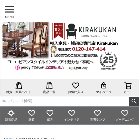
MENU
雑貨・家具ベスト
商品一覧
お気に入り
マイページ
カート
新着商品
雑貨
家具
インテリア
照明ランプ
ガーデニング