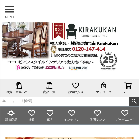
MENU
雑貨・家具ベスト
商品一覧
お気に入り
マイページ
カート
新着商品
雑貨
家具
インテリア
照明ランプ
ガーデニング