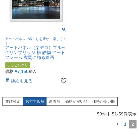
アートパネルで暮らしを豊かに楽しく！
｜
アートパネル（楽デコ）ブルッ
クリンブリッジ 橋 静物 アート
フレーム 玄関に飾る絵画
ラッピング可
価格
¥
7,150
税込
詳細を見る
並び替え
おすすめ順
新着順
価格が安い順
価格が高い順
59
件中
51
-
59
件表示
1
2