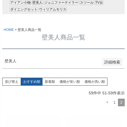
アイアン小物
壁美人
ジェニファーテイラー
スツール
TV台
新着順
登録順
ダイニングセット
ウィリアムモリス
価格が安い順
価格が高い順
優先度順
HOME
壁美人商品一覧
レビュー順
壁美人商品一覧
キーワードヒット順
検索
壁美人
詳細検索
並び替え
おすすめ順
新着順
価格が安い順
価格が高い順
59
件中
51
-
59
件表示
1
2