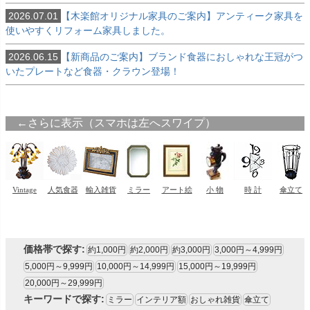
2026.07.01
【木楽館オリジナル家具のご案内】アンティーク家具を
雑貨のカラー
使いやすくリフォーム家具しました。
ゴールド・雑貨
2026.06.15
【新商品のご案内】ブランド食器におしゃれな王冠がつ
シルバー・雑貨
いたプレートなど食器・クラウン登場！
ホワイト・雑貨
ナチュラル・雑貨
在庫なし商品
在庫なし商品を表示しない
商品番号/JANコード
バンドル販売
価格帯で探す:
約1,000円
約2,000円
約3,000円
3,000円～4,999円
予約商品
5,000円～9,999円
10,000円～14,999円
15,000円～19,999円
予約商品のみを表示
20,000円～29,999円
キーワードで探す:
ミラー
インテリア額
おしゃれ雑貨
傘立て
並び順