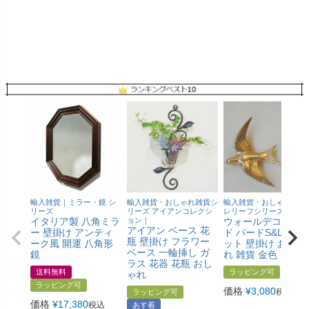
輸入雑貨｜ミラー・鏡 シ
輸入雑貨・おしゃれ雑貨シ
輸入雑貨・おしゃれ壁掛
リーズ
リーズ アイアンコレクシ
レリーフシリーズ｜
イタリア製 八角ミラ
ョン｜
ウォールデコ ゴー
アイアン ベース 花
ー 壁掛け アンティ
ド バードS&L 2点
瓶 壁掛け フラワー
ーク風 開運 八角形
ット 壁掛け おしゃ
ベース 一輪挿し ガ
鏡
れ 雑貨 金色
ラス 花器 花瓶 おし
送料無料
ラッピング可
ゃれ
ラッピング可
価格
¥
3,080
税込
ラッピング可
価格
¥
17,380
税込
あす着