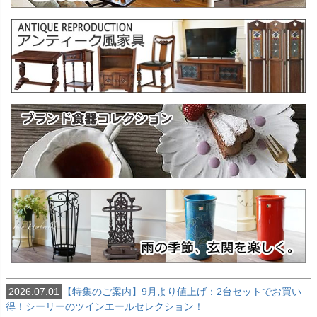
キーワード
価格
〜
家具のカラー
ブラウン色
ウォールナット色
ホワイト色
2026.07.01
【特集のご案内】9月より値上げ：2台セットでお買い
マホガニー色
得！シーリーのツインエールセレクション！
ナチュラル色