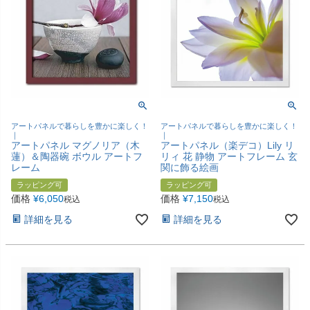
アートパネルで暮らしを豊かに楽しく！
アートパネルで暮らしを豊かに楽しく！
｜
｜
アートパネル マグノリア（木
アートパネル（楽デコ）Lily リ
蓮）＆陶器碗 ボウル アートフ
リィ 花 静物 アートフレーム 玄
レーム
関に飾る絵画
ラッピング可
ラッピング可
価格
¥
6,050
価格
¥
7,150
税込
税込
詳細を見る
詳細を見る