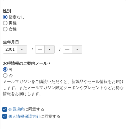
必
須
性別
)
指定なし
男性
女性
生年月日
お得情報のご案内メール
可
(
否
必
メールマガジンをご購読いただくと、新製品やセール情報をお届け
須
します。またメールマガジン限定クーポンやプレゼントなどお得な
)
情報をお届けします。
会員規約
に同意する
個人情報保護方針
に同意する