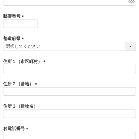
(
必
須
郵便番号
)
(
必
須
都道府県
)
(
必
須
住所１（市区町村）
)
(
必
須
住所２（番地）
)
(
必
須
住所３（建物名）
)
お電話番号
(