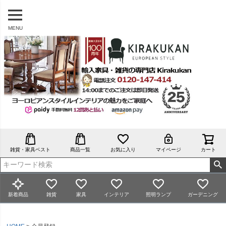
MENU
雑貨・家具ベスト
商品一覧
お気に入り
マイページ
カート
新着商品
雑貨
家具
インテリア
照明ランプ
ガーデニング