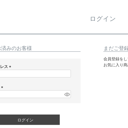
ログイン
お済みのお客様
まだご登
会員登録をし
お気に入り商
ドレス
(
必
須
ド
)
(
必
須
)
ログイン