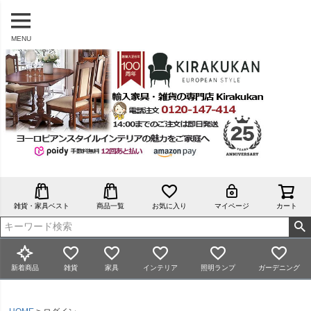
MENU
雑貨・家具ベスト
商品一覧
お気に入り
マイページ
カート
新着商品
雑貨
家具
インテリア
照明ランプ
ガーデニング