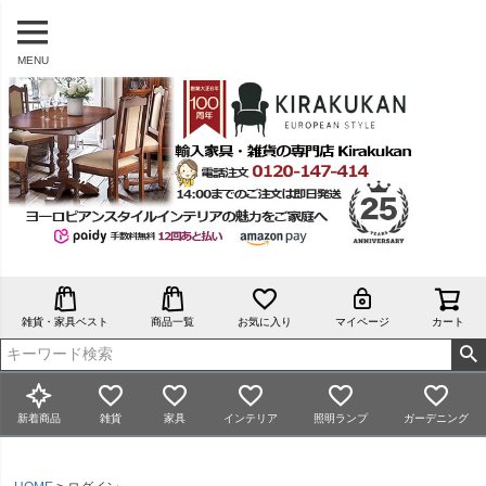
MENU
雑貨・家具ベスト
商品一覧
お気に入り
マイページ
カート
新着商品
雑貨
家具
インテリア
照明ランプ
ガーデニング