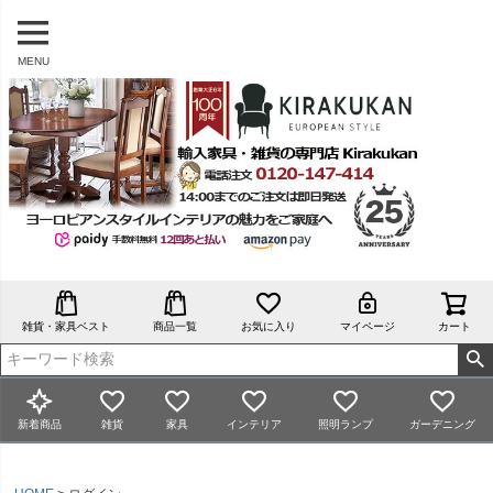
MENU
雑貨・家具ベスト
商品一覧
お気に入り
マイページ
カート
新着商品
雑貨
家具
インテリア
照明ランプ
ガーデニング