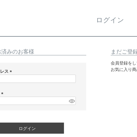
ログイン
お済みのお客様
まだご登
会員登録をし
お気に入り商
ドレス
(
必
須
ド
)
(
必
須
)
ログイン