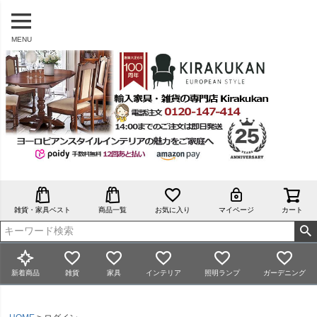
MENU
雑貨・家具ベスト
商品一覧
お気に入り
マイページ
カート
新着商品
雑貨
家具
インテリア
照明ランプ
ガーデニング