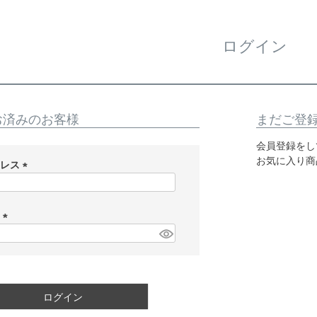
ログイン
お済みのお客様
まだご登
会員登録をし
お気に入り商
ドレス
(
必
須
ド
)
(
必
須
)
ログイン