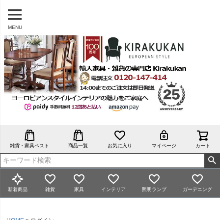
MENU
雑貨・家具ベスト
商品一覧
お気に入り
マイページ
カート
新着商品
雑貨
家具
インテリア
照明ランプ
ガーデニング