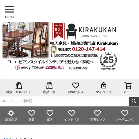
MENU
雑貨・家具ベスト
商品一覧
お気に入り
マイページ
カート
新着商品
雑貨
家具
インテリア
照明ランプ
ガーデニング