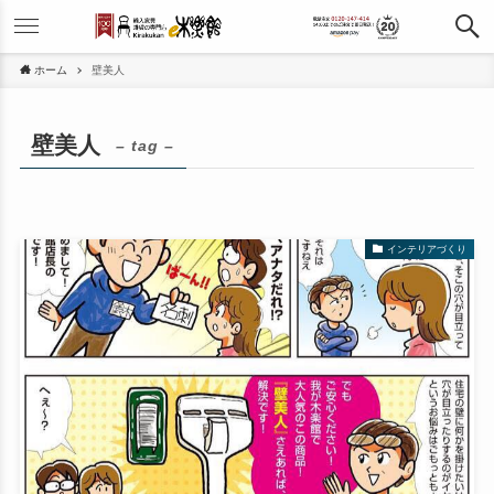
ホーム
壁美人
壁美人
– tag –
インテリアづくり