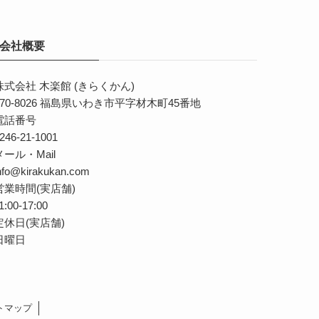
会社概要
株式会社 木楽館 (きらくかん)
70-8026
福島県いわき市平字材木町45番地
電話番号
246-21-1001
メール・Mail
nfo@kirakukan.com
営業時間(実店舗)
1:00-17:00
定休日(実店舗)
日曜日
トマップ