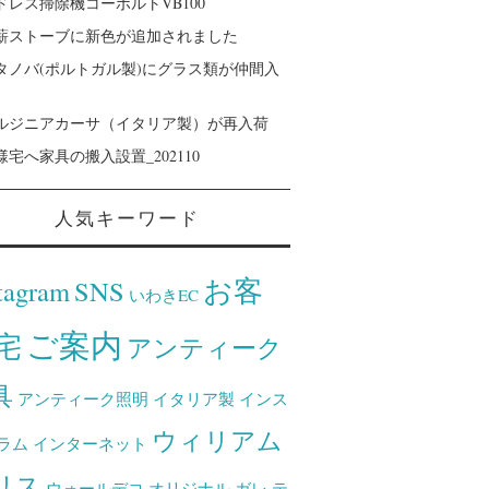
ドレス掃除機コーボルトVB100
薪ストーブに新色が追加されました
タノバ(ポルトガル製)にグラス類が仲間入
ルジニアカーサ（イタリア製）が再入荷
様宅へ家具の搬入設置_202110
人気キーワード
お客
tagram
SNS
いわきEC
ご案内
宅
アンティーク
具
アンティーク照明
イタリア製
インス
ウィリアム
ラム
インターネット
リス
ウォールデコ
オリジナル
ガレ
テ