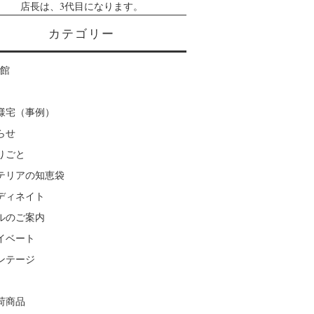
店長は、3代目になります。
カテゴリー
楽館
様宅（事例）
らせ
りごと
テリアの知恵袋
ディネイト
ルのご案内
イベート
ンテージ
荷商品