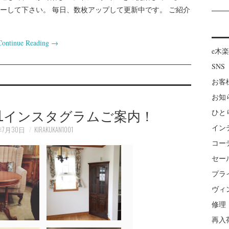
ーして下さい。 毎日、数枚アップして更新中です。 ご紹介
Continue Reading
→
e木
SNS
お客
お知
CIALインスタグラムご案内！
ひと
イン
年7月30日
KIRAKUKAN1001
コー
セー
プラ
ヴィ
修理
再入