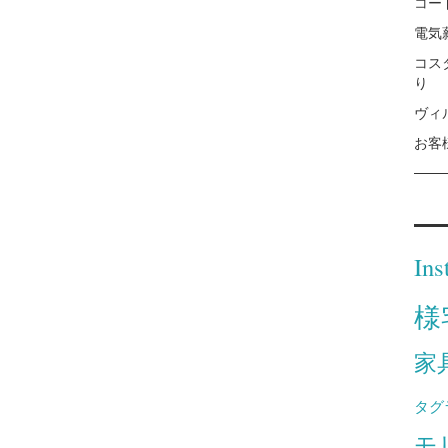
コー
電気
コス
り
ヴィ
お客
Ins
様
家
タグ
モ