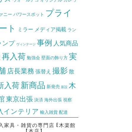
プライ
ァニー
パワースポット
ート
ミラー
メディア掲載
ラン
事例
ランプ
人気商品
ヴィンテージ
再入荷
実
理
勉強会
壁面の飾り方
舗
撮影
店長業務
張替え
散
新商品
新入荷
木
新発売
新設
館
東京出張
決済
海外出張
視察
入インテリア
輸入雑貨
配達
入家具・雑貨の専門店 E木楽館
【本店】