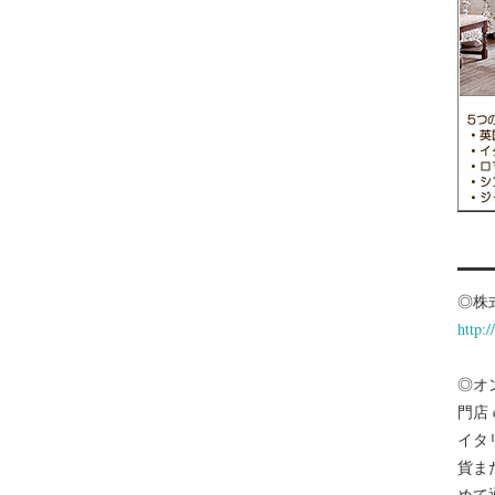
◎株
http:
◎オ
門店
イタ
貨ま
めて