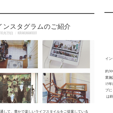
インスタグラムのご紹介
年10月29日
KIRAKUKAN1001
イン
約3
業施
15
プに
は鈴
通して、豊かで楽しいライフスタイルをご提案している