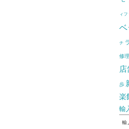
ィフ
ベ
チ
修
店
歩
楽
輸
輸