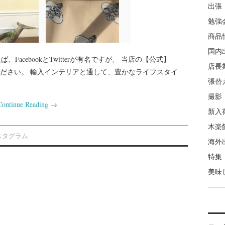
出張
勉強
商品
国内
えば、FacebookとTwitterが有名ですが、 当店の【公式】
店長
せてください。 輸入インテリアと通して、豊かなライフスタイ
張替
撮影
Continue Reading
→
新入
木楽
スタグラム
海外
特集
美味