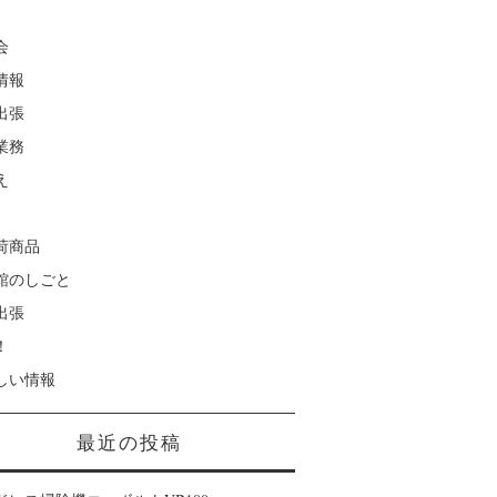
会
情報
出張
業務
え
荷商品
館のしごと
出張
！
しい情報
最近の投稿